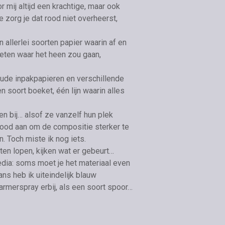
mij altijd een krachtige, maar ook
 zorg je dat rood niet overheerst,
n allerlei soorten papier waarin af en
eten waar het heen zou gaan,
oude inpakpapieren en verschillende
n soort boeket, één lijn waarin alles
n bij… alsof ze vanzelf hun plek
rood aan om de compositie sterker te
n. Toch miste ik nog iets.
ten lopen, kijken wat er gebeurt…
dia: soms moet je het materiaal even
ns heb ik uiteindelijk blauw
rmerspray erbij, als een soort spoor…