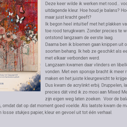
Deze keer wilde ik werken met rood… voor 
uitdagende kleur. Hoe houd je balans? Hoe
maar juist kracht geeft?
Ik begon heel intuïtief met het plakken va
toe rood terugkwam. Zonder precies te w
ontstond langzaam de eerste laag.
Daarna ben ik bloemen gaan knippen uit 
soorten behang. Ik heb ze geschikt als ee
met elkaar verbonden werd.
Langzaam kwamen daar vlinders en libelle
vonden.
Met een sponsje bracht ik meer 
maken en het juiste kleurgewicht te krijge
Dus kwam de acrylinkt erbij. Druppelen, la
precies dát vind ik zo mooi aan Mixed Me
zijn eigen weg laten zoeken.
Voor de bala
, omdat dat op dat moment goed voelde.
Als laatste kwam de ma
 losse stukjes papier, kleur en gevoel uit tot één verhaal.