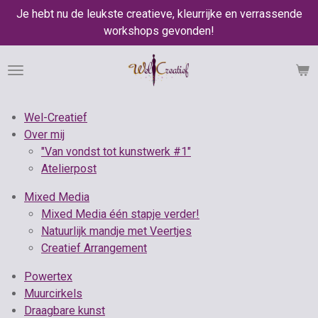
Je hebt nu de leukste creatieve, kleurrijke en verrassende
Ga
workshops gevonden!
direct
naar
de
hoofdinhoud
Wel-Creatief
Over mij
"Van vondst tot kunstwerk #1"
Atelierpost
Mixed Media
Mixed Media één stapje verder!
Natuurlijk mandje met Veertjes
Creatief Arrangement
Powertex
Muurcirkels
Draagbare kunst