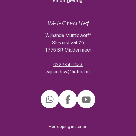
en omgeving.
Wel-Creatief
Wijnanda Muntjewerff
Stevinstraat 26
1775 BR Middenmeer
0227-501433
wijnandaw@hetnet.nl
W
F
Y
h
a
o
a
c
u
Herroeping indienen
t
e
T