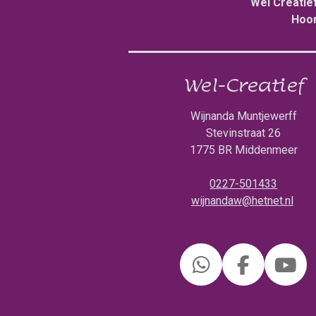
Wel Creatie
Hoor
Wel-Creatief
Wijnanda Muntjewerff
Stevinstraat 26
1775 BR Middenmeer
0227-501433
wijnandaw@hetnet.nl
W
F
Y
h
a
o
a
c
u