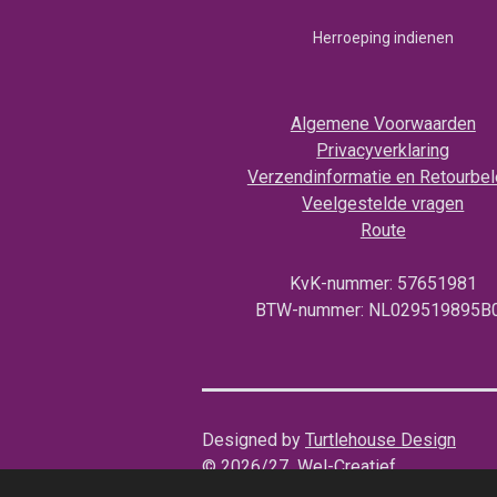
t
e
T
Herroeping indienen
s
b
u
A
o
b
p
o
e
Algemene Voorwaarden
p
k
Privacyverklaring
Verzendinformatie en Retourbel
Veelgestelde vragen
Route
KvK-nummer: 57651981
BTW-nummer: NL029519895B
Designed by
Turtlehouse Design
© 2026/27 Wel-Creatief