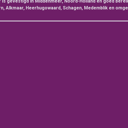
f is gevestigd in Middenmeer, Noord-Holland en goed bereik
n, Alkmaar, Heerhugowaard, Schagen, Medemblik en omge