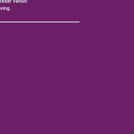
baar vanuit:
ving.