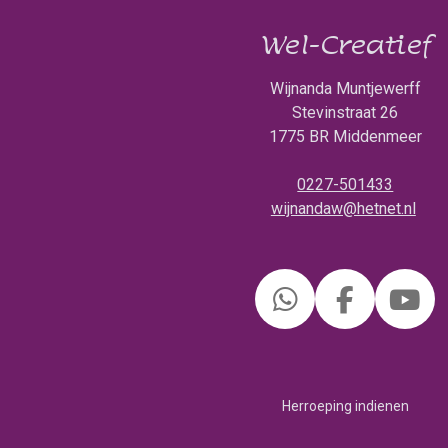
Wel-Creatief
Wijnanda Muntjewerff
Stevinstraat 26
1775 BR Middenmeer
0227-501433
wijnandaw@hetnet.nl
W
F
Y
h
a
o
a
c
u
t
e
T
Herroeping indienen
s
b
u